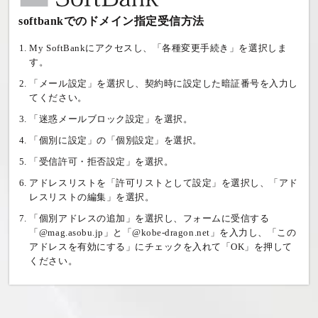
softbankでのドメイン指定受信方法
My SoftBankにアクセスし、「各種変更手続き」を選択しま
す。
「メール設定」を選択し、契約時に設定した暗証番号を入力し
てください。
「迷惑メールブロック設定」を選択。
「個別に設定」の「個別設定」を選択。
「受信許可・拒否設定」を選択。
アドレスリストを「許可リストとして設定」を選択し、「アド
レスリストの編集」を選択。
「個別アドレスの追加」を選択し、フォームに受信する
「@mag.asobu.jp」と「@kobe-dragon.net」を入力し、「この
アドレスを有効にする」にチェックを入れて「OK」を押して
ください。