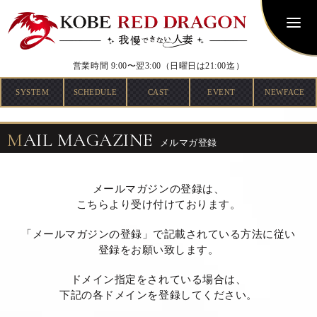
営業時間 9:00〜翌3:00
（日曜日は21:00迄）
SYSTEM
SCHEDULE
CAST
EVENT
NEWFACE
M
AIL MAGAZINE
メルマガ登録
メールマガジンの登録は、
こちらより受け付けております。
「メールマガジンの登録」で記載されている方法に従い
登録をお願い致します。
ドメイン指定をされている場合は、
下記の各ドメインを登録してください。