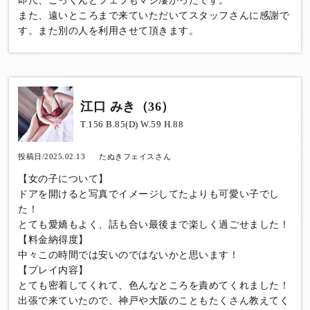
即尺、ごっくんとフェラもマジ凄かったです。
また、遠いところまで来ていただいてスタッフさんに感謝で
す。また別の人を利用させて頂きます。
江口 みき（36）
T.156 B.85(D) W.59 H.88
投稿日/2025.02.13
たぬきフェイスさん
【女の子について】
ドアを開けると写真でイメージしてたよりも可愛い子でし
た！
とても愛嬌もよく、話も合い最後まで楽しく過ごせました！
【料金納得度】
中々この時間では安いのではないかと思います！
【プレイ内容】
とても密着してくれて、色んなところを責めてくれました！
出張で来ていたので、神戸や大阪のこともたくさん教えてく