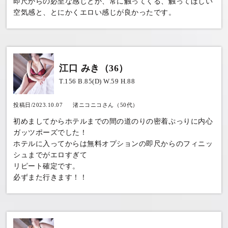
即尺からの必至な感じとか、常に触ってくる、触ってほしい
空気感と、とにかくエロい感じが良かったです。
江口 みき（36）
T.156 B.85(D) W.59 H.88
投稿日/2023.10.07
渚ニコニコさん（50代）
初めましてからホテルまでの間の道のりの密着ぷっりに内心
ガッツポーズでした！
ホテルに入ってからは無料オプションの即尺からのフィニッ
シュまでがエロすぎて
リピート確定です。
必ずまた行きます！！