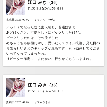
江口 みき（36）
T.156 B.85(D) W.59 H.88
投稿日/2023.09.02
ミキさん（40代）
えっ！？てなった位に素人感と、普通ぽさと
あどけなさと、可愛らしさにビックリしたけど…
ビックリしたのは、その後でした…
めちゃくちゃ積極的やし、脱いだらスタイル抜群、見た目の
可愛らしいさとのギャップが最高すぎ、もう勘弁してくださ
いってなってしまったわ｡
リピーター確定～、また会いに行かせてもらいますね。
江口 みき（36）
T.156 B.85(D) W.59 H.88
投稿日/2023.07.04
ヤマムラさん